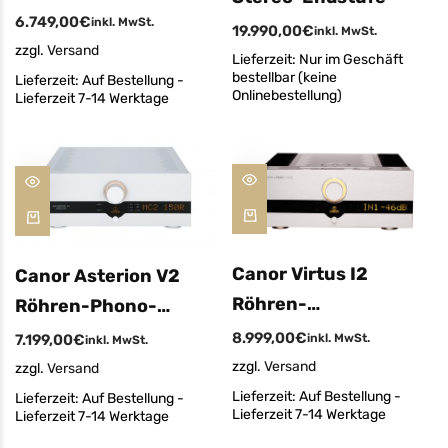
6.749,00
€
inkl. MwSt.
19.990,00
€
inkl. MwSt.
zzgl.
Versand
Lieferzeit:
Nur im Geschäft
bestellbar (keine
Lieferzeit:
Auf Bestellung -
Onlinebestellung)
Lieferzeit 7-14 Werktage
Canor Virtus I2
Canor Asterion V2
Röhren-
Röhren-Phono-
Vollverstärker
Vorverstärker
8.999,00
€
7.199,00
€
inkl. MwSt.
inkl. MwSt.
zzgl.
Versand
zzgl.
Versand
Lieferzeit:
Auf Bestellung -
Lieferzeit:
Auf Bestellung -
Lieferzeit 7-14 Werktage
Lieferzeit 7-14 Werktage