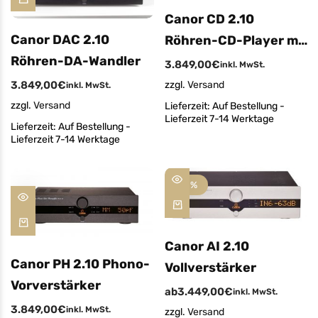
Canor CD 2.10
Canor DAC 2.10
Röhren-CD-Player mit
Röhren-DA-Wandler
DAC
3.849,00
€
inkl. MwSt.
3.849,00
€
zzgl.
Versand
inkl. MwSt.
zzgl.
Versand
Lieferzeit:
Auf Bestellung -
Lieferzeit 7-14 Werktage
Lieferzeit:
Auf Bestellung -
Lieferzeit 7-14 Werktage
-10%
Canor AI 2.10
Canor PH 2.10 Phono-
Vollverstärker
Vorverstärker
ab
3.449,00
€
inkl. MwSt.
3.849,00
€
inkl. MwSt.
zzgl.
Versand