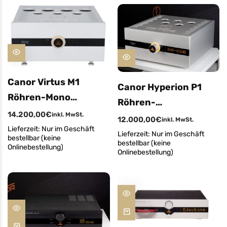
Canor Virtus M1
Canor Hyperion P1
Röhren-Mono
Röhren-
Endstufe
14.200,00
€
inkl. MwSt.
Vorverstärker
12.000,00
€
inkl. MwSt.
Lieferzeit:
Nur im Geschäft
Lieferzeit:
Nur im Geschäft
bestellbar (keine
bestellbar (keine
Onlinebestellung)
Onlinebestellung)