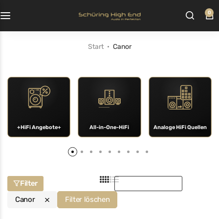
0
Start
Canor
+HiFi Angebote+
All-in-One-HiFi
Analoge HiFi Quellen
Sortieren nach:
Filter
Canor
Filter löschen