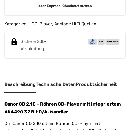
A
oder Express-Checkout nutzen
l
t
e
Kategorien:
CD-Player
,
Analoge HiFi Quellen
r
n
Sichere SSL-
a
Verbindung
t
i
v
e
:
Beschreibung
Technische Daten
Produktsicherheit
Canor CD 2.10 – Röhren CD-Player mit integriertem
AK4490 32 Bit D/A-Wandler
Der Canor CD 2.10 ist ein Röhren CD-Player mit