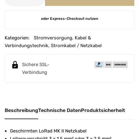
A
oder Express-Checkout nutzen
l
t
e
Kategorien:
Stromversorgung
,
Kabel &
r
Verbindungstechnik
,
Stromkabel / Netzkabel
n
a
Sichere SSL-
t
Verbindung
i
v
e
:
Beschreibung
Technische Daten
Produktsicherheit
Geschirmten LoRad MK II Netzkabel
Leiterquerschnitt 3 x 1,5 mm² oder 3 x 2,5 mm²