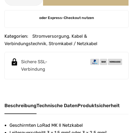
A
oder Express-Checkout nutzen
l
t
e
Kategorien:
Stromversorgung
,
Kabel &
r
Verbindungstechnik
,
Stromkabel / Netzkabel
n
a
Sichere SSL-
t
Verbindung
i
v
e
:
Beschreibung
Technische Daten
Produktsicherheit
Geschirmten LoRad MK II Netzkabel
Leiterquerschnitt 3 x 1,5 mm² oder 3 x 2,5 mm²