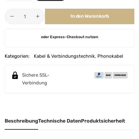
In den Warenkorb
A
oder Express-Checkout nutzen
l
t
e
Kategorien:
Kabel & Verbindungstechnik
,
Phonokabel
r
n
Sichere SSL-
a
Verbindung
t
i
v
e
:
Beschreibung
Technische Daten
Produktsicherheit