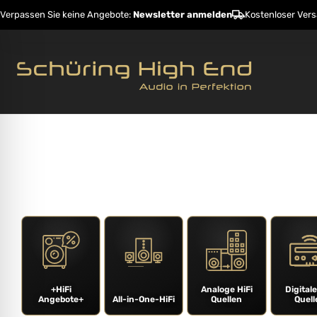
Verpassen Sie keine Angebote:
Newsletter anmelden
Kostenloser Ver
Startseite
Shop
Hersteller
Dienstleistunge
ehinderungsmodus
+HiFi
Analoge HiFi
Digitale
Angebote+
All-in-One-HiFi
Quellen
Quell