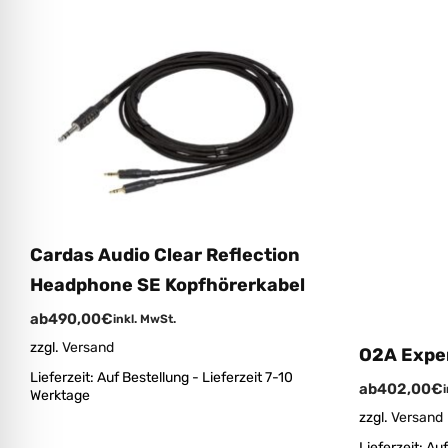
Cardas Audio Clear Reflection
Headphone SE Kopfhörerkabel
ab
490,00
€
inkl. MwSt.
zzgl.
Versand
O2A Expe
Lieferzeit:
Auf Bestellung - Lieferzeit 7-10
ab
402,00
€
Werktage
zzgl.
Versand
Lieferzeit:
Auf