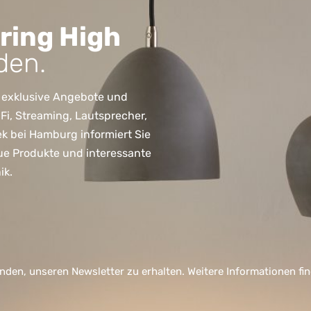
ring High
den.
 exklusive Angebote und
, Streaming, Lautsprecher,
ek bei Hamburg informiert Sie
ue Produkte und interessante
ik.
nden, unseren Newsletter zu erhalten. Weitere Informationen fi