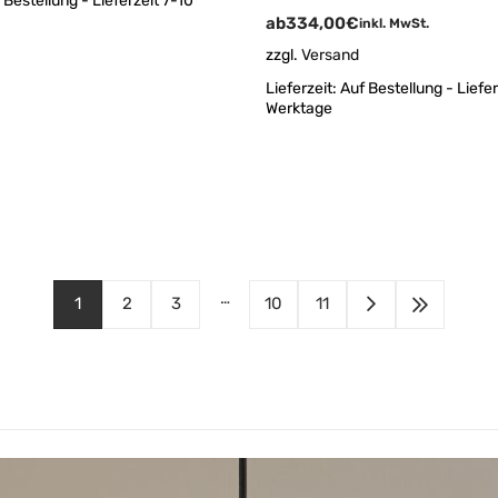
 Bestellung - Lieferzeit 7-10
ab
334,00
€
inkl. MwSt.
zzgl.
Versand
Lieferzeit:
Auf Bestellung - Liefer
Werktage
…
1
2
3
10
11