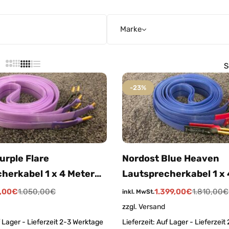
Marke
S
-23%
urple Flare
Nordost Blue Heaven
herkabel 1 x 4 Meter
Lautsprecherkabel 1 x 
tecker (Angebot
Bananenstecker (Ange
,00
€
1.050,00
€
1.399,00
€
1.810,00
€
inkl. MwSt.
dell / Aussteller nie
Auslaufmodell / Ausste
zzgl.
Versand
benutzt)
 Lager - Lieferzeit 2-3 Werktage
Lieferzeit:
Auf Lager - Lieferzeit