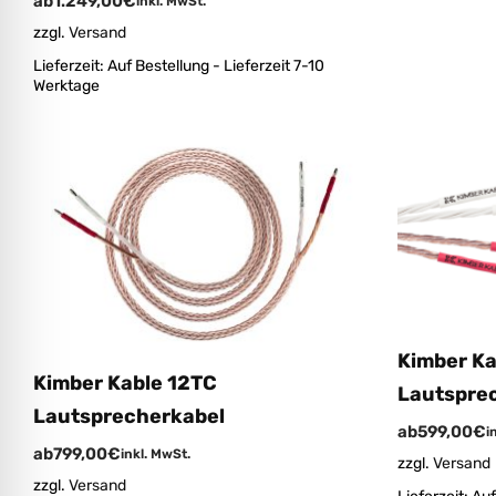
ab
1.249,00
€
inkl. MwSt.
zzgl.
Versand
Lieferzeit:
Auf Bestellung - Lieferzeit 7-10
Werktage
Kimber Ka
Kimber Kable 12TC
Lautspre
Lautsprecherkabel
ab
599,00
€
i
ab
799,00
€
inkl. MwSt.
zzgl.
Versand
zzgl.
Versand