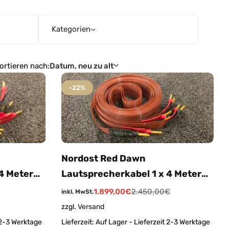
Kategorien
ortieren nach:
Datum, neu zu alt
-22%
Nordost Red Dawn
4 Meter
Lautsprecherkabel 1 x 4 Meter
bot
Bananenstecker (Angebot
1.899,00
€
2.450,00
€
inkl. MwSt.
ller nie
Auslaufmodell / Aussteller nie
zzgl.
Versand
benutzt)
 2-3 Werktage
Lieferzeit:
Auf Lager - Lieferzeit 2-3 Werktage