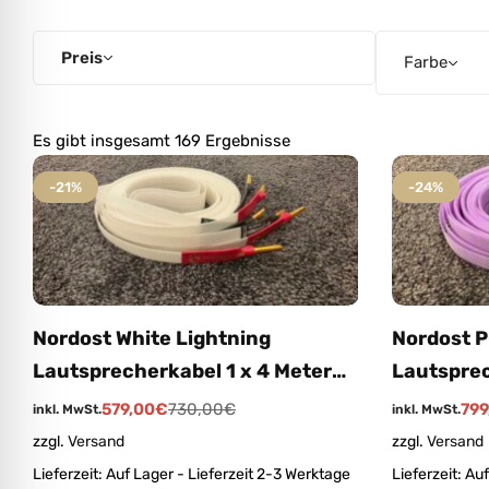
l für Anfallsicherheit
Preis
Farbe
-freundlicher Modus
Es gibt insgesamt 169 Ergebnisse
dheitsmodus
-21%
-24%
psie-sicherer Modus
Nordost White Lightning
Nordost P
Lautsprecherkabel 1 x 4 Meter
Lautsprec
Bananenstecker (Angebot
Bananens
579,00
€
730,00
€
799
inkl. MwSt.
inkl. MwSt.
Auslaufmodell / Aussteller nie
Auslaufmo
zzgl.
Versand
zzgl.
Versand
benutzt)
benutzt)
Lieferzeit:
Auf Lager - Lieferzeit 2-3 Werktage
Lieferzeit:
Auf