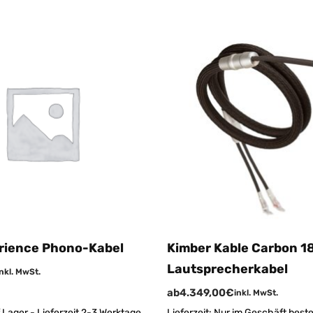
rience Phono-Kabel
Kimber Kable Carbon 1
Lautsprecherkabel
inkl. MwSt.
ab
4.349,00
€
inkl. MwSt.
 Lager - Lieferzeit 2-3 Werktage
Lieferzeit:
Nur im Geschäft bestel