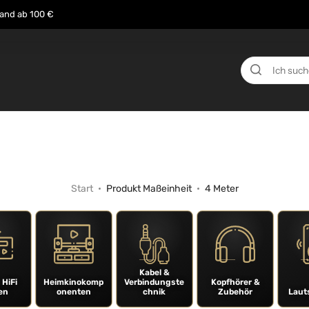
sand ab 100 €
n
Über uns
Events
Testberichte
News
Start
Produkt Maßeinheit
4 Meter
Kabel &
 HiFi
Heimkinokomp
Verbindungste
Kopfhörer &
en
onenten
chnik
Zubehör
Laut