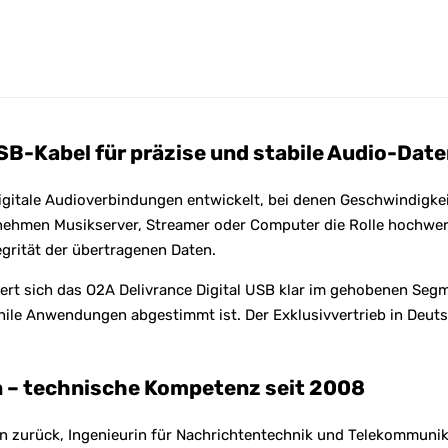
i
v
e
:
SB-Kabel für präzise und stabile Audio-Da
igitale Audioverbindungen entwickelt, bei denen Geschwindigkei
hmen Musikserver, Streamer oder Computer die Rolle hochwerti
grität der übertragenen Daten.
rt sich das O2A Delivrance Digital USB klar im gehobenen Segme
ophile Anwendungen abgestimmt ist. Der Exklusivvertrieb in Deut
n – technische Kompetenz seit 2008
 zurück, Ingenieurin für Nachrichtentechnik und Telekommunika