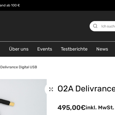
sand ab 100 €
n
Über uns
Events
Testberichte
News
Delivrance Digital USB
O2A Delivrance
495,00
€
inkl. MwSt.