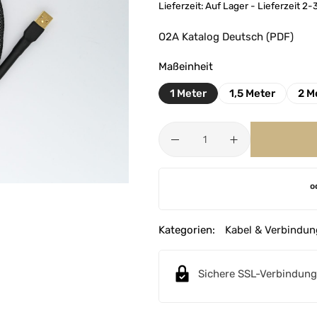
Lieferzeit:
Auf Lager - Lieferzeit 2
O2A Katalog Deutsch (PDF)
Maßeinheit
1 Meter
1,5 Meter
2 M
A
o
l
t
e
Kategorien:
Kabel & Verbindun
r
n
Sichere SSL-Verbindung
a
t