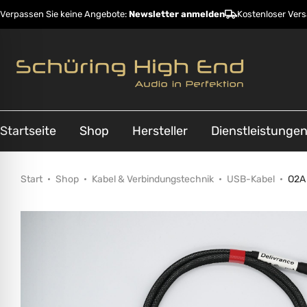
Verpassen Sie keine Angebote:
Newsletter anmelden
Kostenloser Ver
Startseite
Shop
Hersteller
Dienstleistunge
Start
Shop
Kabel & Verbindungstechnik
USB-Kabel
O2A 
ehinderungsmodus