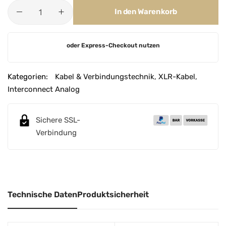
In den Warenkorb
A
oder Express-Checkout nutzen
l
t
e
Kategorien:
Kabel & Verbindungstechnik
,
XLR-Kabel
,
r
Interconnect Analog
n
a
Sichere SSL-
t
Verbindung
i
v
e
:
Technische Daten
Produktsicherheit