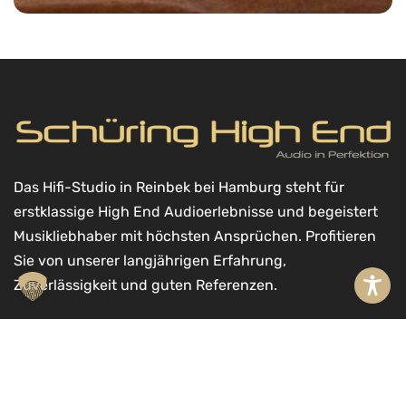
Das Hifi-Studio in Reinbek bei Hamburg steht für
erstklassige High End Audioerlebnisse und begeistert
Musikliebhaber mit höchsten Ansprüchen. Profitieren
Sie von unserer langjährigen Erfahrung,
Zuverlässigkeit und guten Referenzen.
A
Kontakt
l
t
Schüring High End GmbH