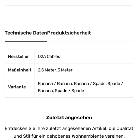
v
e
:
Technische Daten
Produktsicherheit
Hersteller
O2A Cables
Maßeinheit
2,5 Meter
,
3 Meter
Banana / Banana, Banana / Spade, Spade /
Variante
Banana, Spade / Spade
Zuletzt angesehen
Entdecken Sie Ihre zuletzt angesehenen Artikel, die Qualität
und Stil für ein gehobenes Wohnambiente vereinen.