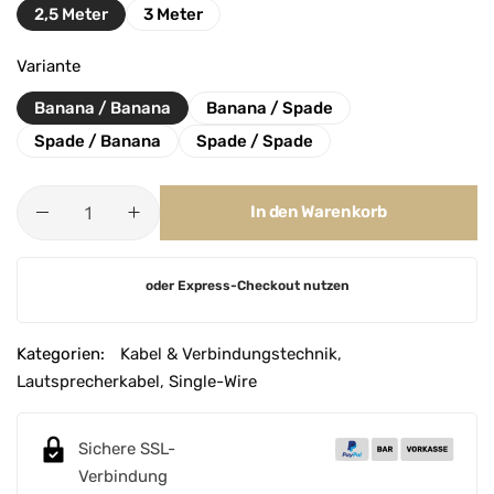
2,5 Meter
3 Meter
Variante
Banana / Banana
Banana / Spade
Spade / Banana
Spade / Spade
In den Warenkorb
A
oder Express-Checkout nutzen
l
t
e
Kategorien:
Kabel & Verbindungstechnik
,
r
Lautsprecherkabel
,
Single-Wire
n
a
Sichere SSL-
t
Verbindung
i