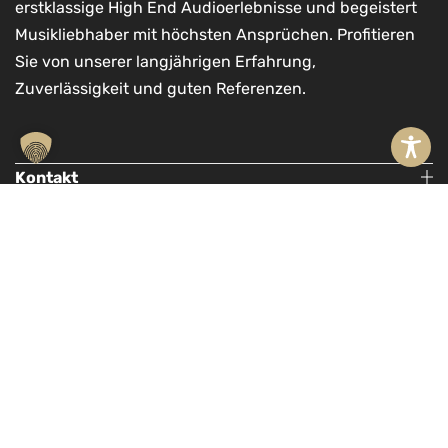
erstklassige High End Audioerlebnisse und begeistert
Musikliebhaber mit höchsten Ansprüchen. Profitieren
Sie von unserer langjährigen Erfahrung,
Zuverlässigkeit und guten Referenzen.
Kontakt
Schüring High End GmbH
A
Möllner Landstr. 11a
l
21465 Reinbek
t
In den Warenkorb
e
040 71097635
r
mail@schuering-highend.de
n
a
Vertrag wiederrufen
t
i
Lieferadresse und Hörtermine
v