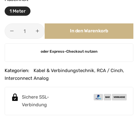
1 Meter
In den Warenkorb
A
oder Express-Checkout nutzen
l
t
e
Kategorien:
Kabel & Verbindungstechnik
,
RCA / Cinch
,
r
Interconnect Analog
n
a
Sichere SSL-
t
Verbindung
i
v
e
: