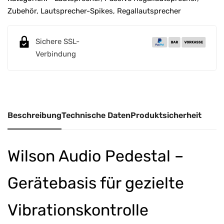
r
Zubehör
,
Lautsprecher-Spikes
,
Regallautsprecher
n
a
Sichere SSL-
t
Verbindung
i
v
e
:
Beschreibung
Technische Daten
Produktsicherheit
Wilson Audio Pedestal –
Gerätebasis für gezielte
Vibrationskontrolle