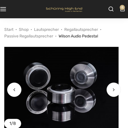
0
Start
Shop
Lautsprecher
Regallautsprecher
Passive Regallautsprecher
Wilson Audio Pedestal
1
/
8