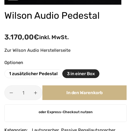
Wilson Audio Pedestal
3.170,00
€
inkl. MwSt.
Zur Wilson Audio Herstellerseite
Optionen
1 zusätzlicher Pedestal
3 in einer Box
In den Warenkorb
A
oder Express-Checkout nutzen
l
t
e
Kategorien:
Lautsprecher
,
Passive Regallautsprecher
,