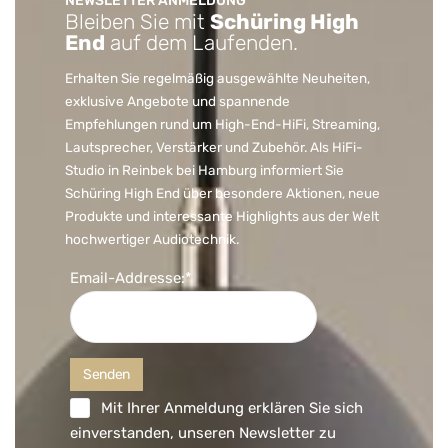
NEWSLETTER ANMELDUNG
Bleiben Sie mit
Schüring High
End
auf dem Laufenden.
Erhalten Sie regelmäßig ausgewählte Neuheiten,
exklusive Angebote und spannende
Empfehlungen rund um High-End-HiFi, Streaming,
Lautsprecher, Verstärker und Zubehör. Als HiFi-
Studio in Reinbek bei Hamburg informiert Sie
Schüring High End über besondere Aktionen, neue
Produkte und interessante Highlights aus der Welt
hochwertiger Audiotechnik.
Email-Addresse:*
Mit Ihrer Anmeldung erklären Sie sich
einverstanden, unseren Newsletter zu