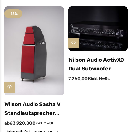
-15%
Wilson Audio ActivXO
Dual Subwoofer
Crossover
7.260,00
€
inkl. MwSt.
Wilson Audio Sasha V
Standlautsprecher
(Angebot Aussteller
ab
63.920,00
€
inkl. MwSt.
Diamond Black)
Lieferzeit:
Auf Lager - nur im