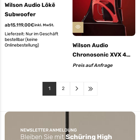
Wilson Audio Lōkē
Subwoofer
ab
15.119,00
€
inkl. MwSt.
Lieferzeit:
Nur im Geschäft
bestellbar (keine
Wilson Audio
Onlinebestellung)
Chronosonic XVX 4
Seasons Limited
Preis auf Anfrage
Edition
1
2
NEWSLETTER ANMELDUNG
Bleiben Sie mit
Schüring High