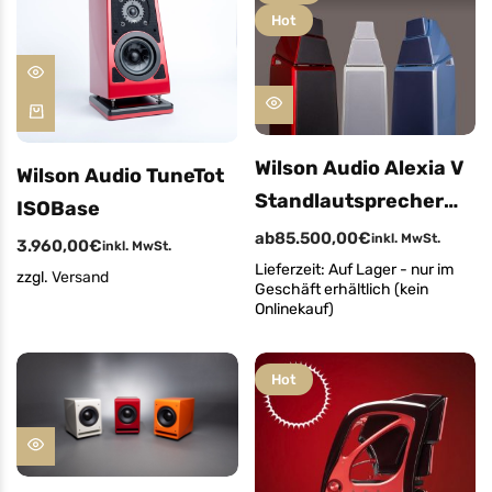
Hot
Wilson Audio Alexia V
Wilson Audio TuneTot
Standlautsprecher
ISOBase
(Angebot Aussteller
ab
85.500,00
€
inkl. MwSt.
3.960,00
€
inkl. MwSt.
Premium Pearl Orchid
Lieferzeit:
Auf Lager - nur im
zzgl.
Versand
Geschäft erhältlich (kein
Blue)
Onlinekauf)
Hot