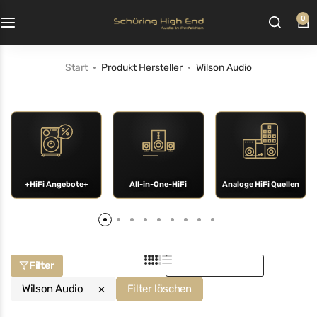
0
Start
Produkt Hersteller
Wilson Audio
+HiFi Angebote+
All-in-One-HiFi
Analoge HiFi Quellen
Sortieren nach:
Filter
Wilson Audio
Filter löschen