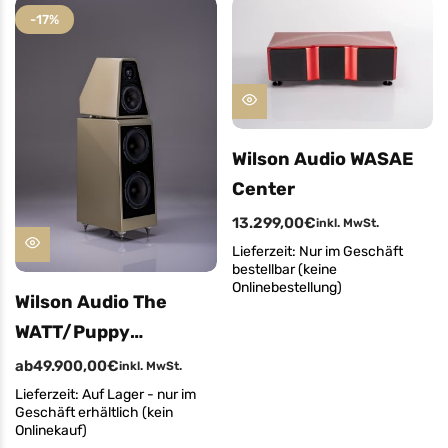
-17%
Wilson Audio WASAE
Center
13.299,00
€
inkl. MwSt.
Lieferzeit:
Nur im Geschäft
bestellbar (keine
Onlinebestellung)
Wilson Audio The
WATT/Puppy
Standlautsprecher
ab
49.900,00
€
inkl. MwSt.
(Angebot Aussteller
Lieferzeit:
Auf Lager - nur im
Geschäft erhältlich (kein
Nara Bronze)
Onlinekauf)