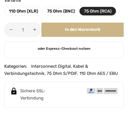
Variante
110 Ohm (XLR)
75 Ohm (BNC)
75 Ohm (RCA)
In den Warenkorb
A
oder Express-Checkout nutzen
l
t
e
Kategorien:
Interconnect Digital
,
Kabel &
r
Verbindungstechnik
,
75 Ohm S/PDIF
,
110 Ohm AES / EBU
n
a
Sichere SSL-
t
Verbindung
i
v
e
: