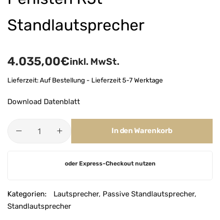
Standlautsprecher
4.035,00
€
inkl. MwSt.
Lieferzeit:
Auf Bestellung - Lieferzeit 5-7 Werktage
Download Datenblatt
In den Warenkorb
A
oder Express-Checkout nutzen
l
t
e
Kategorien:
Lautsprecher
,
Passive Standlautsprecher
,
r
Standlautsprecher
n