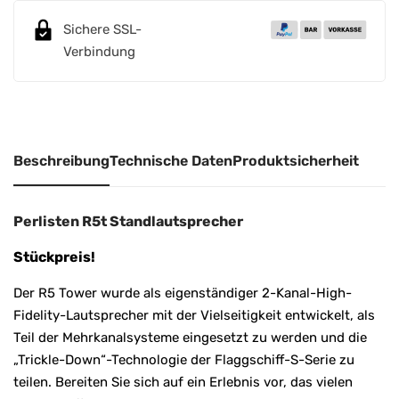
a
Sichere SSL-
t
Verbindung
i
v
e
:
Beschreibung
Technische Daten
Produktsicherheit
Perlisten R5t Standlautsprecher
Stückpreis!
Der R5 Tower wurde als eigenständiger 2-Kanal-High-
Fidelity-Lautsprecher mit der Vielseitigkeit entwickelt, als
Teil der Mehrkanalsysteme eingesetzt zu werden und die
„Trickle-Down“-Technologie der Flaggschiff-S-Serie zu
teilen. Bereiten Sie sich auf ein Erlebnis vor, das vielen