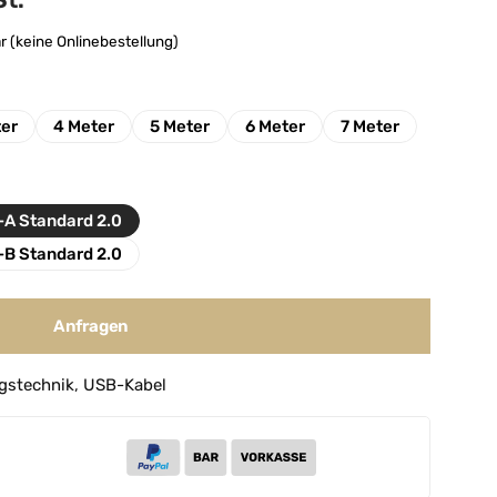
St.
r (keine Onlinebestellung)
ter
4 Meter
5 Meter
6 Meter
7 Meter
-A Standard 2.0
-B Standard 2.0
Anfragen
gstechnik
,
USB-Kabel