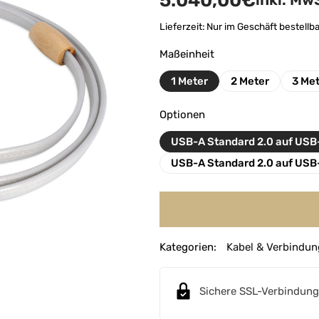
5.040,00
€
inkl. Mw
Lieferzeit:
Nur im Geschäft bestellba
Maßeinheit
1 Meter
2 Meter
3 Me
Optionen
USB-A Standard 2.0 auf USB
USB-A Standard 2.0 auf USB
A
Kategorien:
Kabel & Verbindun
l
t
e
Sichere SSL-Verbindung
r