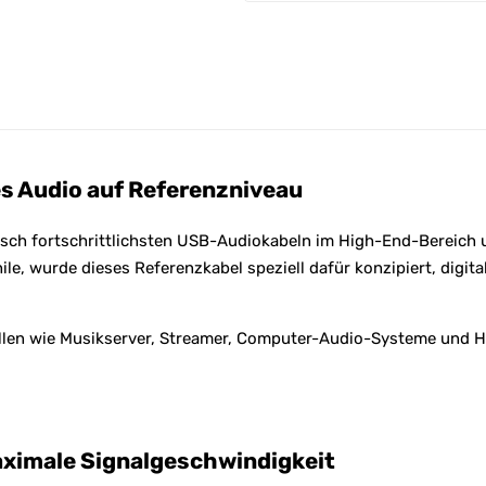
n
a
t
i
v
e
:
es Audio auf Referenzniveau
sch fortschrittlichsten USB-Audiokabeln im High-End-Bereich u
le, wurde dieses Referenzkabel speziell dafür konzipiert, digit
uellen wie Musikserver, Streamer, Computer-Audio-Systeme und H
aximale Signalgeschwindigkeit