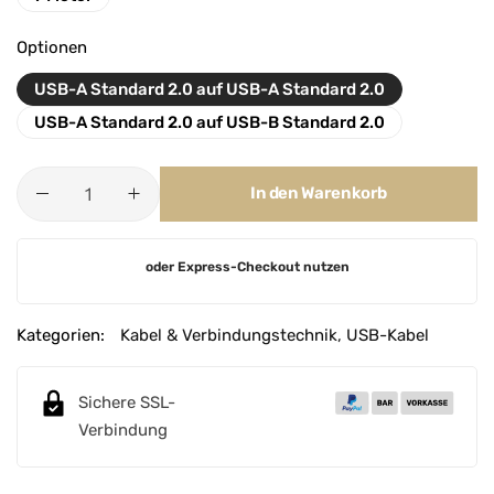
Optionen
USB-A Standard 2.0 auf USB-A Standard 2.0
USB-A Standard 2.0 auf USB-B Standard 2.0
In den Warenkorb
A
oder Express-Checkout nutzen
l
t
e
Kategorien:
Kabel & Verbindungstechnik
,
USB-Kabel
r
n
Sichere SSL-
a
Verbindung
t
i