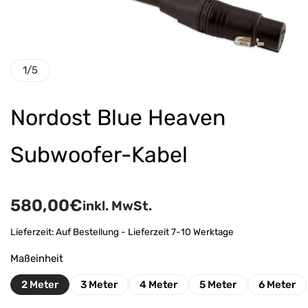
1
/
5
Nordost Blue Heaven
Subwoofer-Kabel
580,00
€
inkl. MwSt.
Lieferzeit:
Auf Bestellung - Lieferzeit 7-10 Werktage
Maßeinheit
2 Meter
3 Meter
4 Meter
5 Meter
6 Meter