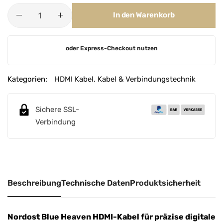
In den Warenkorb
A
oder Express-Checkout nutzen
l
t
e
Kategorien:
HDMI Kabel
,
Kabel & Verbindungstechnik
r
n
Sichere SSL-
a
Verbindung
t
i
v
e
:
Beschreibung
Technische Daten
Produktsicherheit
Nordost Blue Heaven HDMI-Kabel für präzise digitale