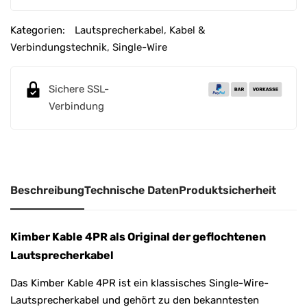
t
e
Kategorien:
Lautsprecherkabel
,
Kabel &
r
Verbindungstechnik
,
Single-Wire
n
a
Sichere SSL-
t
Verbindung
i
v
e
:
Beschreibung
Technische Daten
Produktsicherheit
Kimber Kable 4PR als Original der geflochtenen
Lautsprecherkabel
Das Kimber Kable 4PR ist ein klassisches Single-Wire-
Lautsprecherkabel und gehört zu den bekanntesten