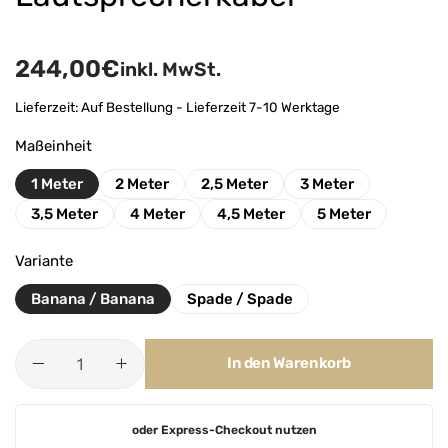
244,00
€
inkl. MwSt.
Lieferzeit:
Auf Bestellung - Lieferzeit 7-10 Werktage
Maßeinheit
1 Meter
2 Meter
2,5 Meter
3 Meter
3,5 Meter
4 Meter
4,5 Meter
5 Meter
Variante
Banana / Banana
Spade / Spade
In den Warenkorb
A
oder Express-Checkout nutzen
l