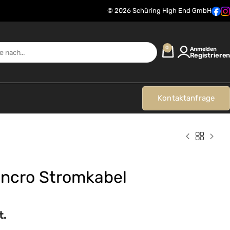
© 2026 Schüring High End GmbH
0
Anmelden
Registrieren
Kontaktanfrage
yncro Stromkabel
t.