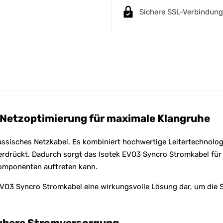
n
Sichere SSL-Verbindung
a
t
i
v
e
:
 Netzoptimierung für maximale Klangruhe
assisches Netzkabel. Es kombiniert hochwertige Leitertechnologi
erdrückt. Dadurch sorgt das Isotek EVO3 Syncro Stromkabel für 
Komponenten auftreten kann.
VO3 Syncro Stromkabel eine wirkungsvolle Lösung dar, um die St
saubere Stromversorgung