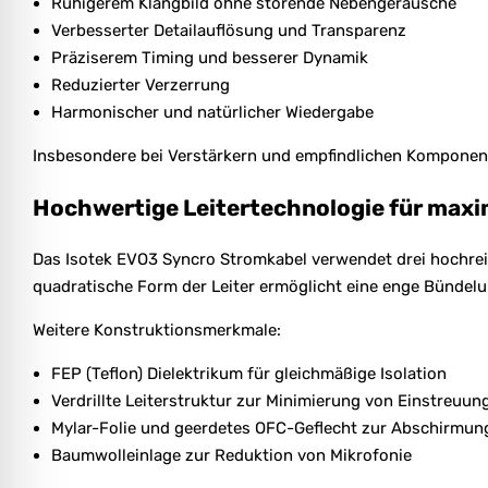
Ruhigerem Klangbild ohne störende Nebengeräusche
Verbesserter Detailauflösung und Transparenz
Präziserem Timing und besserer Dynamik
Reduzierter Verzerrung
Harmonischer und natürlicher Wiedergabe
Insbesondere bei Verstärkern und empfindlichen Komponent
Hochwertige Leitertechnologie für maxim
Das Isotek EVO3 Syncro Stromkabel verwendet drei hochrein
quadratische Form der Leiter ermöglicht eine enge Bündel
Weitere Konstruktionsmerkmale:
FEP (Teflon) Dielektrikum für gleichmäßige Isolation
Verdrillte Leiterstruktur zur Minimierung von Einstreuun
Mylar-Folie und geerdetes OFC-Geflecht zur Abschirmun
Baumwolleinlage zur Reduktion von Mikrofonie