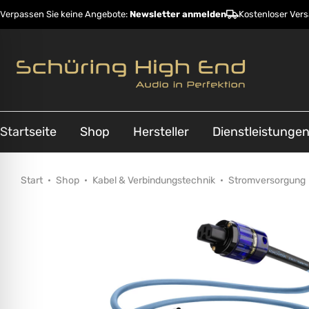
Verpassen Sie keine Angebote:
Newsletter anmelden
Kostenloser Ver
Startseite
Shop
Hersteller
Dienstleistunge
Start
Shop
Kabel & Verbindungstechnik
Stromversorgung
ehinderungsmodus