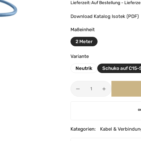
Lieferzeit:
Auf Bestellung - Lieferz
Download Katalog Isotek (PDF)
Maßeinheit
2 Meter
Variante
Neutrik
Schuko auf C15-
A
o
l
t
e
Kategorien:
Kabel & Verbindun
r