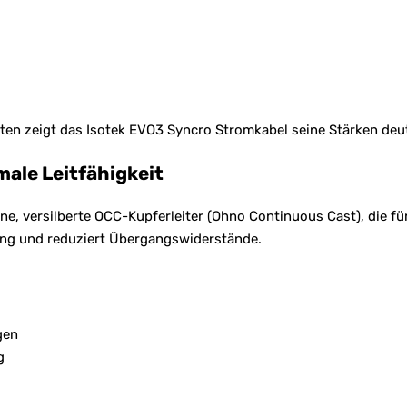
en zeigt das Isotek EVO3 Syncro Stromkabel seine Stärken deut
ale Leitfähigkeit
e, versilberte OCC-Kupferleiter (Ohno Continuous Cast), die fü
ung und reduziert Übergangswiderstände.
gen
g