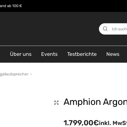
sand ab 100 €
n
Über uns
Events
Testberichte
News
gallautsprecher
Amphion Argon
1.799,00
€
inkl. MwS