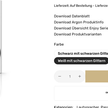
Lieferzeit:
Auf Bestellung - Lieferze
Download Datenblatt
Download Argon Produktinfo
Download Übersicht Enjoy Seri
Download Produktvarianten
Farbe
Schwarz mit schwarzen Gitt
Weiß mit schwarzen Gittern
A
o
l
t
e
Kategorien:
Lautsprecher
,
Pass