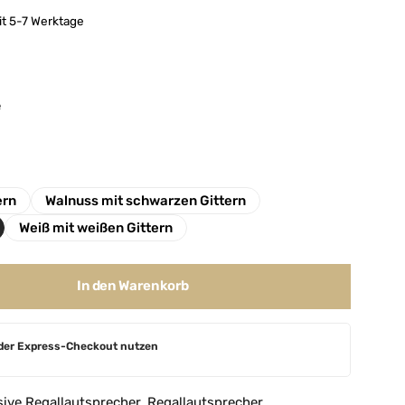
it 5-7 Werktage
e
ern
Walnuss mit schwarzen Gittern
Weiß mit weißen Gittern
In den Warenkorb
der Express-Checkout nutzen
ive Regallautsprecher
,
Regallautsprecher