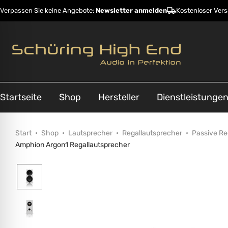
Verpassen Sie keine Angebote:
Newsletter anmelden
Kostenloser Ver
Startseite
Shop
Hersteller
Dienstleistunge
Start
Shop
Lautsprecher
Regallautsprecher
Passive Re
Amphion Argon1 Regallautsprecher
ehinderungsmodus