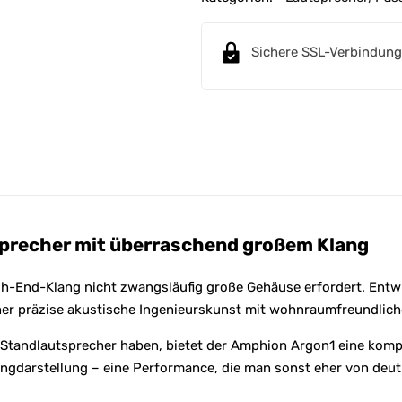
r
n
Sichere SSL-Verbindung
a
t
i
v
e
:
precher mit überraschend großem Klang
gh-End-Klang nicht zwangsläufig große Gehäuse erfordert. Entw
cher präzise akustische Ingenieurskunst mit wohnraumfreundli
ge Standlautsprecher haben, bietet der Amphion Argon1 eine ko
Klangdarstellung – eine Performance, die man sonst eher von de