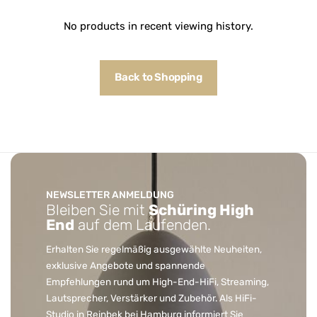
No products in recent viewing history.
Back to Shopping
NEWSLETTER ANMELDUNG
Bleiben Sie mit
Schüring High
End
auf dem Laufenden.
Erhalten Sie regelmäßig ausgewählte Neuheiten,
exklusive Angebote und spannende
Empfehlungen rund um High-End-HiFi, Streaming,
Lautsprecher, Verstärker und Zubehör. Als HiFi-
Studio in Reinbek bei Hamburg informiert Sie