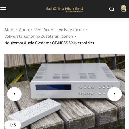
0
Start
Shop
Verstärker
Vollverstärker
Vollverstärker ohne Zusatzfunktionen
Neukomm Audio Systems CPA155S Vollverstärker
1
/
3