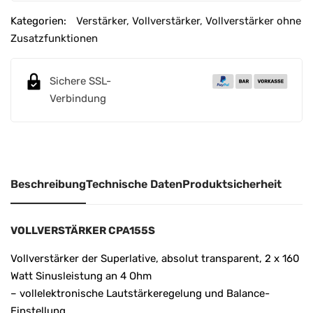
t
e
Kategorien:
Verstärker
,
Vollverstärker
,
Vollverstärker ohne
r
Zusatzfunktionen
n
a
Sichere SSL-
t
Verbindung
i
v
e
:
Beschreibung
Technische Daten
Produktsicherheit
VOLLVERSTÄRKER CPA155S
Vollverstärker der Superlative, absolut transparent, 2 x 160
Watt Sinusleistung an 4 Ohm
– vollelektronische Lautstärkeregelung und Balance-
Einstellung