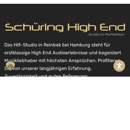
Das Hifi-Studio in Reinbek bei Hamburg steht für
erstklassige High End Audioerlebnisse und begeistert
Musikliebhaber mit höchsten Ansprüchen. Profitieren
Sie von unserer langjährigen Erfahrung,
Zuverlässigkeit und guten Referenzen.
In den Warenkorb
A
l
Kontakt
t
Schüring High End GmbH
e
Möllner Landstr. 11a
r
21465 Reinbek
n