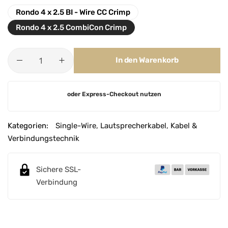
Rondo 4 x 2.5 BI - Wire CC Crimp
Rondo 4 x 2.5 CombiCon Crimp
In den Warenkorb
A
oder Express-Checkout nutzen
l
t
e
Kategorien:
Single-Wire
,
Lautsprecherkabel
,
Kabel &
r
Verbindungstechnik
n
a
Sichere SSL-
t
Verbindung
i
v
e
: