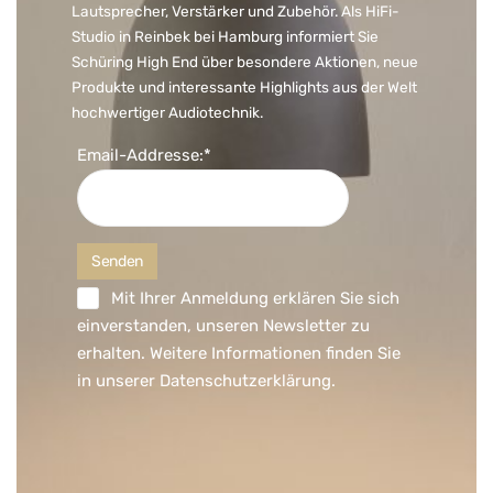
Lautsprecher, Verstärker und Zubehör. Als HiFi-
Studio in Reinbek bei Hamburg informiert Sie
Schüring High End über besondere Aktionen, neue
Produkte und interessante Highlights aus der Welt
hochwertiger Audiotechnik.
Email-Addresse:*
Mit Ihrer Anmeldung erklären Sie sich
einverstanden, unseren Newsletter zu
erhalten. Weitere Informationen finden Sie
in unserer
Datenschutzerklärung
.