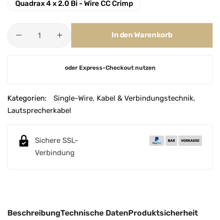
Quadrax 4 x 2.0 Bi - Wire CC Crimp
In den Warenkorb
A
oder Express-Checkout nutzen
l
t
e
Kategorien:
Single-Wire
,
Kabel & Verbindungstechnik
,
r
Lautsprecherkabel
n
a
Sichere SSL-
t
Verbindung
i
v
e
:
Beschreibung
Technische Daten
Produktsicherheit