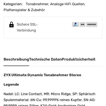
e
Kategorien:
Tonabnehmer
,
Analoge HiFi Quellen
,
r
Plattenspieler & Zubehör
n
a
Sichere SSL-
t
Verbindung
i
v
e
:
Beschreibung
Technische Daten
Produktsicherheit
ZYX Ultimate Dynamic Tonabnehmer Stereo
Legende
Nadel: LC: Line Contact, MR: Micro Ridge, SP: Sphärisch
Spulenmaterial: 6N-Cu: 99,9999% reines Kupfer, 5N-AG:
99,999% reines Silber, K24-Gold: hochreines Gold