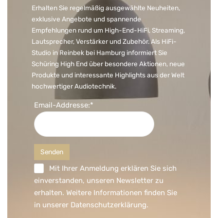
Erhalten Sie regelmäßig ausgewählte Neuheiten,
exklusive Angebote und spannende
Empfehlungen rund um High-End-HiFi, Streaming,
Lautsprecher, Verstärker und Zubehör. Als HiFi-
Studio in Reinbek bei Hamburg informiert Sie
Schüring High End über besondere Aktionen, neue
Produkte und interessante Highlights aus der Welt
hochwertiger Audiotechnik.
Email-Addresse:*
Mit Ihrer Anmeldung erklären Sie sich
einverstanden, unseren Newsletter zu
erhalten. Weitere Informationen finden Sie
in unserer
Datenschutzerklärung
.