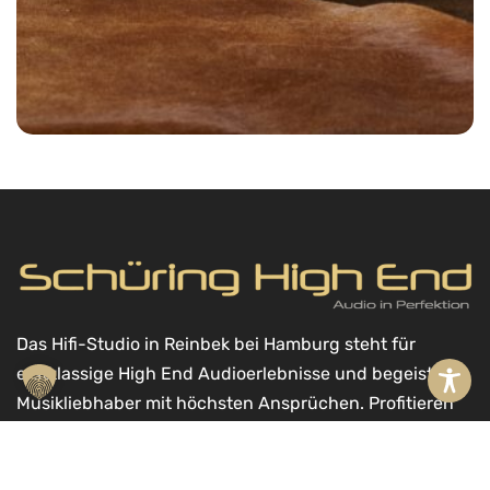
Das Hifi-Studio in Reinbek bei Hamburg steht für
erstklassige High End Audioerlebnisse und begeistert
Musikliebhaber mit höchsten Ansprüchen. Profitieren
Sie von unserer langjährigen Erfahrung,
Zuverlässigkeit und guten Referenzen.
In den Warenkorb
A