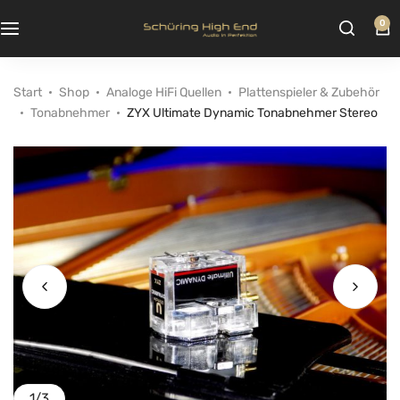
0
Start
Shop
Analoge HiFi Quellen
Plattenspieler & Zubehör
Tonabnehmer
ZYX Ultimate Dynamic Tonabnehmer Stereo
1
/
3