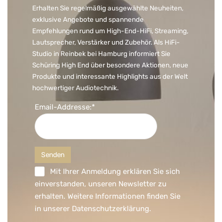
Erhalten Sie regelmäßig ausgewählte Neuheiten,
exklusive Angebote und spannende
Empfehlungen rund um High-End-HiFi, Streaming,
Lautsprecher, Verstärker und Zubehör. Als HiFi-
Studio in Reinbek bei Hamburg informiert Sie
Schüring High End über besondere Aktionen, neue
Produkte und interessante Highlights aus der Welt
hochwertiger Audiotechnik.
Email-Addresse:*
Mit Ihrer Anmeldung erklären Sie sich
einverstanden, unseren Newsletter zu
erhalten. Weitere Informationen finden Sie
in unserer
Datenschutzerklärung
.