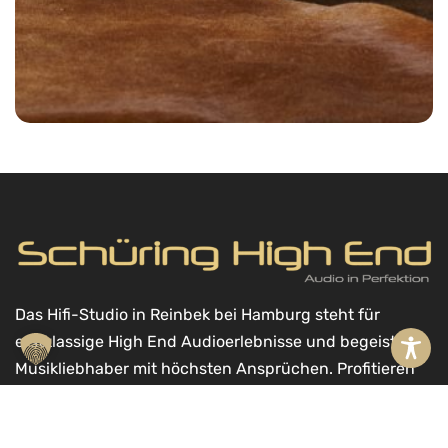
Das Hifi-Studio in Reinbek bei Hamburg steht für
erstklassige High End Audioerlebnisse und begeistert
Musikliebhaber mit höchsten Ansprüchen. Profitieren
Sie von unserer langjährigen Erfahrung,
Zuverlässigkeit und guten Referenzen.
In den Warenkorb
A