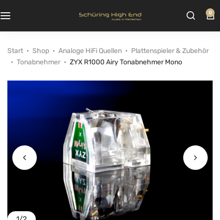
0
Start
Shop
Analoge HiFi Quellen
Plattenspieler & Zubehör
Tonabnehmer
ZYX R1000 Airy Tonabnehmer Mono
1
/
2