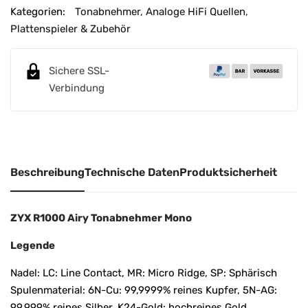
e
Kategorien:
Tonabnehmer
,
Analoge HiFi Quellen
,
r
Plattenspieler & Zubehör
n
a
Sichere SSL-
t
Verbindung
i
v
e
:
Beschreibung
Technische Daten
Produktsicherheit
ZYX R1000 Airy Tonabnehmer Mono
Legende
Nadel: LC: Line Contact, MR: Micro Ridge, SP: Sphärisch
Spulenmaterial: 6N-Cu: 99,9999% reines Kupfer, 5N-AG:
99,999% reines Silber, K24-Gold: hochreines Gold