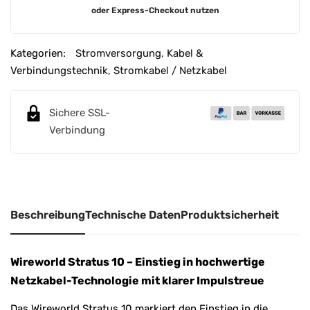
A
oder Express-Checkout nutzen
l
t
e
Kategorien:
Stromversorgung
,
Kabel &
r
Verbindungstechnik
,
Stromkabel / Netzkabel
n
a
Sichere SSL-
t
Verbindung
i
v
e
:
Beschreibung
Technische Daten
Produktsicherheit
Wireworld Stratus 10 – Einstieg in hochwertige
Netzkabel-Technologie mit klarer Impulstreue
Das Wireworld Stratus 10 markiert den Einstieg in die