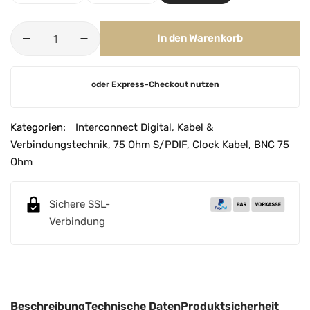
In den Warenkorb
A
oder Express-Checkout nutzen
l
t
e
Kategorien:
Interconnect Digital
,
Kabel &
r
Verbindungstechnik
,
75 Ohm S/PDIF
,
Clock Kabel
,
BNC 75
n
Ohm
a
t
Sichere SSL-
i
Verbindung
v
e
:
Beschreibung
Technische Daten
Produktsicherheit