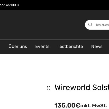
sand ab 100 €
n
Über uns
Events
Testberichte
News
Wireworld Sols
135,00
€
inkl. MwSt.