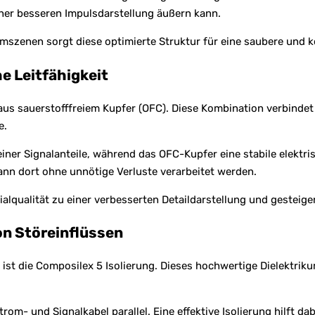
einer besseren Impulsdarstellung äußern kann.
szenen sorgt diese optimierte Struktur für eine saubere und k
he Leitfähigkeit
 aus sauerstofffreiem Kupfer (OFC). Diese Kombination verbindet 
e.
feiner Signalanteile, während das OFC-Kupfer eine stabile elekt
ann dort ohne unnötige Verluste verarbeitet werden.
alqualität zu einer verbesserten Detaildarstellung und gesteige
on Störeinflüssen
0 ist die Composilex 5 Isolierung. Dieses hochwertige Dielektrik
- und Signalkabel parallel. Eine effektive Isolierung hilft dab