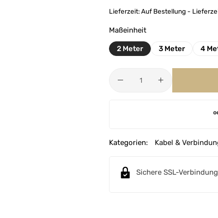
Lieferzeit:
Auf Bestellung - Lieferz
Maßeinheit
2 Meter
3 Meter
4 Me
A
o
l
t
e
Kategorien:
Kabel & Verbindun
r
n
Sichere SSL-Verbindung
a
t
i
v