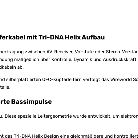
e
:
ferkabel mit Tri-DNA Helix Aufbau
übertragung zwischen AV-Receiver, Vorstufe oder Stereo-Verstä
bindung maßgeblich über Kontrolle, Dynamik und Ausdruckskraft
dkabeln ab.
d silberplattierten OFC-Kupferleitern verfolgt das Wireworld S
ails.
ierte Bassimpulse
. Diese spezielle Leitergeometrie wurde entwickelt, um elektro
t das Tri-DNA Helix Design eine gleichmäßigere und kontrollie