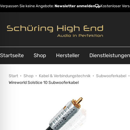
Verpassen Sie keine Angebote:
Newsletter anmelden
Kostenloser Ver
Startseite
Shop
Hersteller
Dienstleistunge
Start
Shop
Kabel & Verbindungstechnik
Subwooferkabel
Wireworld Solstice 10 Subwooferkabel
ehinderungsmodus