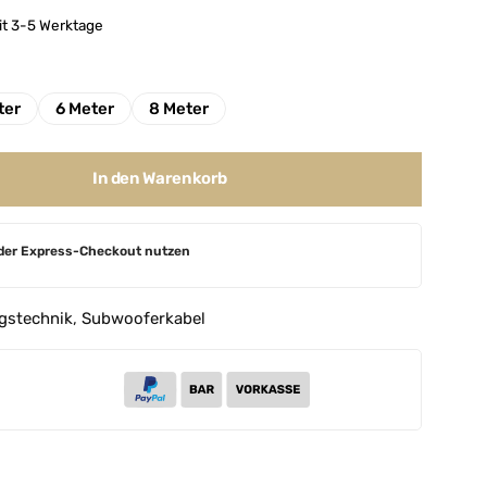
eit 3-5 Werktage
ter
6 Meter
8 Meter
In den Warenkorb
der Express-Checkout nutzen
gstechnik
,
Subwooferkabel