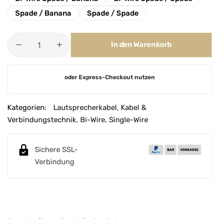
Spade / Banana
Spade / Spade
In den Warenkorb
A
oder Express-Checkout nutzen
l
t
e
Kategorien:
Lautsprecherkabel
,
Kabel &
r
Verbindungstechnik
,
Bi-Wire
,
Single-Wire
n
a
Sichere SSL-
t
Verbindung
i
v
e
: