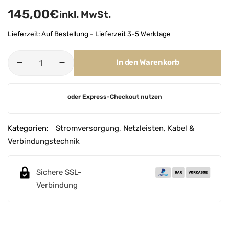
145,00
€
inkl. MwSt.
Lieferzeit:
Auf Bestellung - Lieferzeit 3-5 Werktage
In den Warenkorb
A
oder Express-Checkout nutzen
l
t
e
Kategorien:
Stromversorgung
,
Netzleisten
,
Kabel &
r
Verbindungstechnik
n
a
Sichere SSL-
t
Verbindung
i
v
e