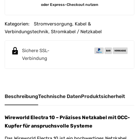
A
oder Express-Checkout nutzen
l
t
e
Kategorien:
Stromversorgung
,
Kabel &
r
Verbindungstechnik
,
Stromkabel / Netzkabel
n
a
Sichere SSL-
t
Verbindung
i
v
e
:
Beschreibung
Technische Daten
Produktsicherheit
Wireworld Electra 10 – Präzises Netzkabel mit OCC-
Kupfer für anspruchsvolle Systeme
Das Wireworld Electra 10 ist ein hochwertiges Netzkabel