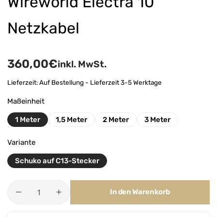
Wireworld Electra 10
Netzkabel
360,00
€
inkl. MwSt.
Lieferzeit:
Auf Bestellung - Lieferzeit 3-5 Werktage
Maßeinheit
1 Meter
1,5 Meter
2 Meter
3 Meter
Variante
Schuko auf C13-Stecker
In den Warenkorb