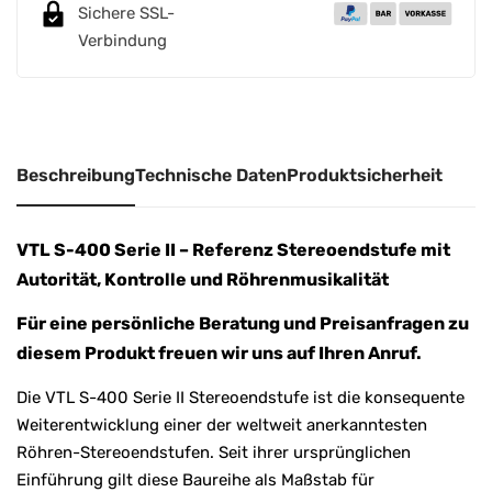
e
Sichere SSL-
r
Verbindung
n
a
t
i
Beschreibung
Technische Daten
Produktsicherheit
v
e
:
VTL S-400 Serie II – Referenz Stereoendstufe mit
Autorität, Kontrolle und Röhrenmusikalität
Für eine persönliche Beratung und Preisanfragen zu
diesem Produkt freuen wir uns auf Ihren Anruf.
Die VTL S-400 Serie II Stereoendstufe ist die konsequente
Weiterentwicklung einer der weltweit anerkanntesten
Röhren-Stereoendstufen. Seit ihrer ursprünglichen
Einführung gilt diese Baureihe als Maßstab für