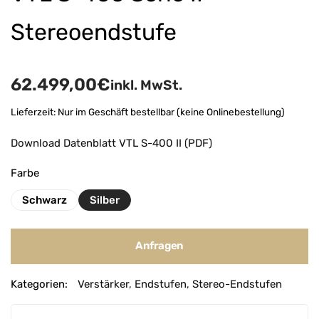
Stereoendstufe
62.499,00
€
inkl. MwSt.
Lieferzeit:
Nur im Geschäft bestellbar (keine Onlinebestellung)
Download Datenblatt VTL S-400 II (PDF)
Farbe
Schwarz
Silber
Anfragen
A
Kategorien:
Verstärker
,
Endstufen
,
Stereo-Endstufen
l
t