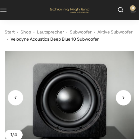
0
Start
Shop
Lautsprecher
Subwoofer
Aktive Subwoofer
Velodyne Acoustics Deep Blue 10 Subwoofer
1
/
4