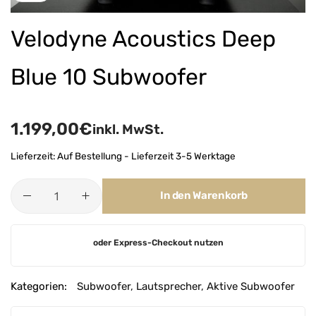
Velodyne Acoustics Deep
Blue 10 Subwoofer
1.199,00
€
inkl. MwSt.
Lieferzeit:
Auf Bestellung - Lieferzeit 3-5 Werktage
In den Warenkorb
A
oder Express-Checkout nutzen
l
t
e
Kategorien:
Subwoofer
,
Lautsprecher
,
Aktive Subwoofer
r