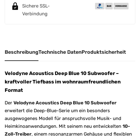
n
Sichere SSL-
a
Verbindung
t
i
v
e
:
Beschreibung
Technische Daten
Produktsicherheit
Velodyne Acoustics Deep Blue 10 Subwoofer –
kraftvoller Tiefbass im wohnraumfreundlichen
Format
Der
Velodyne Acoustics Deep Blue 10 Subwoofer
erweitert die Deep-Blue-Serie um ein besonders
ausgewogenes Modell für anspruchsvolle Musik- und
Heimkinoanwendungen. Mit seinem neu entwickelten
10-
Zoll-Treiber
, einem resonanzarmen Gehäuse und flexiblen