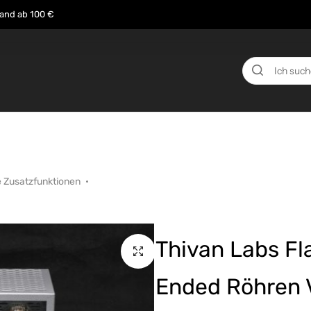
sand ab 100 €
n
Über uns
Events
Testberichte
News
e Zusatzfunktionen
Thivan Labs Fl
Ended Röhren V