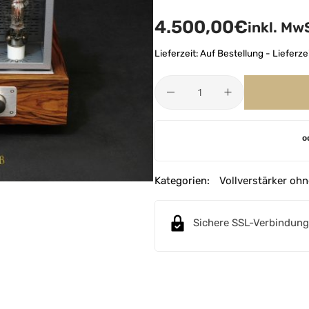
4.500,00
€
inkl. Mw
Lieferzeit:
Auf Bestellung - Lieferze
A
o
l
t
e
Kategorien:
Vollverstärker oh
r
n
Sichere SSL-Verbindung
a
t
i
v
e