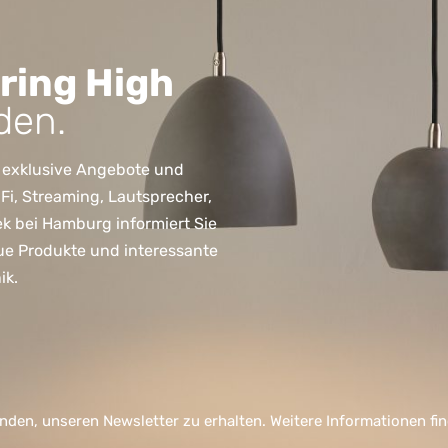
ring High
den.
 exklusive Angebote und
, Streaming, Lautsprecher,
ek bei Hamburg informiert Sie
ue Produkte und interessante
ik.
nden, unseren Newsletter zu erhalten. Weitere Informationen fi