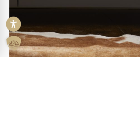
Thivan Labs Flamingo 300B Single Ended Röhren 
Das Hifi-Studio in Reinbek bei Hamburg steht für erstkl