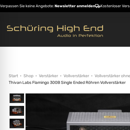
Verpassen Sie keine Angebote:
Newsletter anmelden
Kostenloser Ver
Startseite
Shop
Hersteller
Dienstleistunge
Start
Shop
Verstärker
Vollverstärker
Vollverstärker ohn
Thivan Labs Flamingo 300B Single Ended Röhren Vollverstärker
ehinderungsmodus