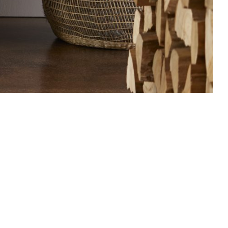
se und Hörtermine
Rechtliches
ing
Impressum
36
Datenschutzerklärung
ek