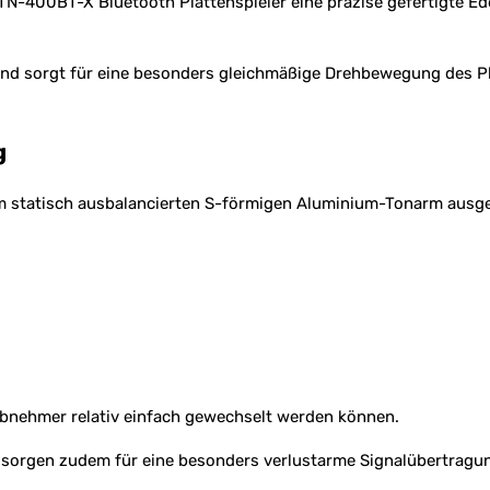
TN-400BT-X Bluetooth Plattenspieler eine präzise gefertigte Ed
und sorgt für eine besonders gleichmäßige Drehbewegung des Pla
g
m statisch ausbalancierten S-förmigen Aluminium-Tonarm ausges
abnehmer relativ einfach gewechselt werden können.
sorgen zudem für eine besonders verlustarme Signalübertragu