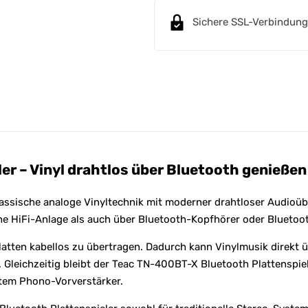
n
Sichere SSL-Verbindung
a
t
i
v
e
:
r – Vinyl drahtlos über Bluetooth genießen
assische analoge Vinyltechnik mit moderner drahtloser Audioüb
ische HiFi-Anlage als auch über Bluetooth-Kopfhörer oder Bluet
platten kabellos zu übertragen. Dadurch kann Vinylmusik direk
. Gleichzeitig bleibt der Teac TN-400BT-X Bluetooth Plattenspiel
tem Phono-Vorverstärker.