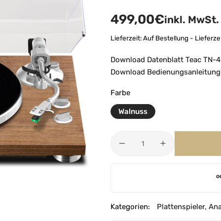
499,00
€
inkl. MwSt.
Lieferzeit:
Auf Bestellung - Lieferz
Download Datenblatt Teac TN-
Download Bedienungsanleitung
Farbe
Walnuss
A
o
l
t
e
Kategorien:
Plattenspieler
,
Ana
r