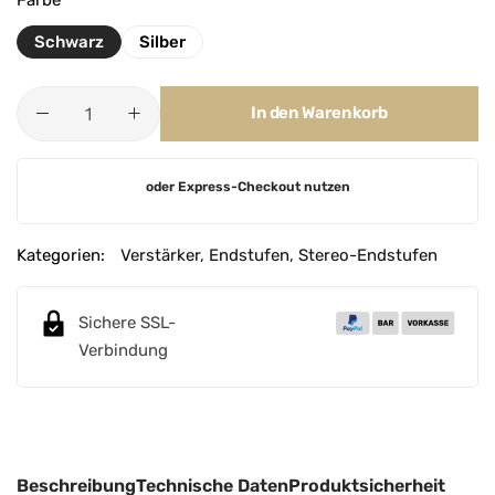
Schwarz
Silber
In den Warenkorb
A
oder Express-Checkout nutzen
l
t
e
Kategorien:
Verstärker
,
Endstufen
,
Stereo-Endstufen
r
n
Sichere SSL-
a
Verbindung
t
i
v
e
:
Beschreibung
Technische Daten
Produktsicherheit