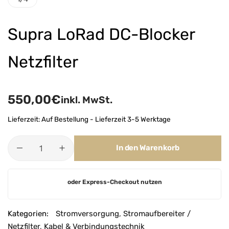
Supra LoRad DC-Blocker
Netzfilter
550,00
€
inkl. MwSt.
Lieferzeit:
Auf Bestellung - Lieferzeit 3-5 Werktage
In den Warenkorb
A
oder Express-Checkout nutzen
l
t
e
Kategorien:
Stromversorgung
,
Stromaufbereiter /
r
Netzfilter
,
Kabel & Verbindungstechnik