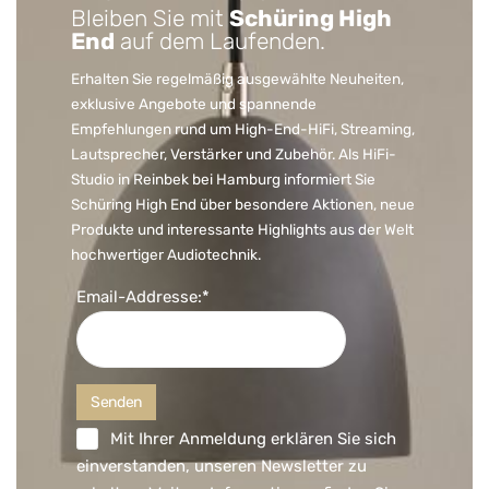
Bleiben Sie mit
Schüring High
End
auf dem Laufenden.
Erhalten Sie regelmäßig ausgewählte Neuheiten,
exklusive Angebote und spannende
Empfehlungen rund um High-End-HiFi, Streaming,
Lautsprecher, Verstärker und Zubehör. Als HiFi-
Studio in Reinbek bei Hamburg informiert Sie
Schüring High End über besondere Aktionen, neue
Produkte und interessante Highlights aus der Welt
hochwertiger Audiotechnik.
Email-Addresse:*
Mit Ihrer Anmeldung erklären Sie sich
einverstanden, unseren Newsletter zu