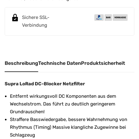
n
a
Sichere SSL-
t
Verbindung
i
v
e
:
Beschreibung
Technische Daten
Produktsicherheit
Supra LoRad DC-Blocker Netzfilter
Entfernt wirkungsvoll DC Komponenten aus dem
Wechselstrom. Das führt zu deutlich geringerem
Grundrauschen!
Straffere Basswiedergabe, bessere Wahrnehmung von
Rhythmus (Timing) Massive klangliche Zugewinne bei
Schlagzeug