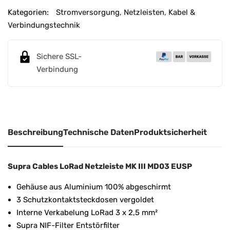
e
Kategorien:
Stromversorgung
,
Netzleisten
,
Kabel &
r
Verbindungstechnik
n
a
Sichere SSL-
t
Verbindung
i
v
e
:
Beschreibung
Technische Daten
Produktsicherheit
Supra Cables LoRad Netzleiste MK III MD03 EUSP
Gehäuse aus Aluminium 100% abgeschirmt
3 Schutzkontaktsteckdosen vergoldet
Interne Verkabelung LoRad 3 x 2,5 mm²
Supra NIF-Filter Entstörfilter