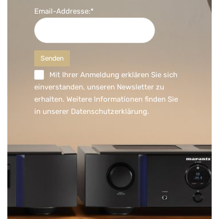
Email-Addresse:*
Mit Ihrer Anmeldung erklären Sie sich
einverstanden, unseren Newsletter zu
erhalten. Weitere Informationen finden Sie
in unserer
Datenschutzerklärung
.