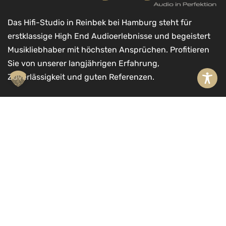
Das Hifi-Studio in Reinbek bei Hamburg steht für
erstklassige High End Audioerlebnisse und begeistert
Musikliebhaber mit höchsten Ansprüchen. Profitieren
Sie von unserer langjährigen Erfahrung,
Zuverlässigkeit und guten Referenzen.
In den Warenkorb
Kontakt
A
Schüring High End GmbH
l
t
Möllner Landstr. 11a
e
21465 Reinbek
r
040 71097635
n
mail@schuering-highend.de
a
t
Vertrag wiederrufen
i