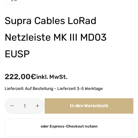
Supra Cables LoRad
Netzleiste MK III MD03
EUSP
222,00
€
inkl. MwSt.
Lieferzeit:
Auf Bestellung - Lieferzeit 3-5 Werktage
In den Warenkorb
A
oder Express-Checkout nutzen
l
t