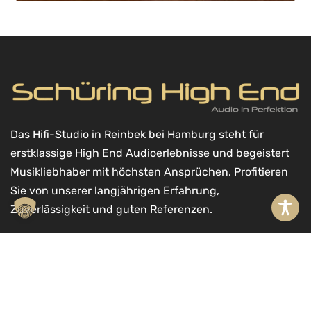
Das Hifi-Studio in Reinbek bei Hamburg steht für
erstklassige High End Audioerlebnisse und begeistert
Musikliebhaber mit höchsten Ansprüchen. Profitieren
Sie von unserer langjährigen Erfahrung,
Zuverlässigkeit und guten Referenzen.
A
l
Kontakt
t
Schüring High End GmbH
In den Warenkorb
e
Möllner Landstr. 11a