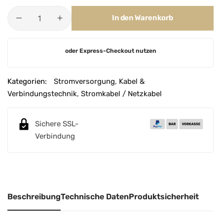
In den Warenkorb
A
oder Express-Checkout nutzen
l
t
e
Kategorien:
Stromversorgung
,
Kabel &
r
Verbindungstechnik
,
Stromkabel / Netzkabel
n
a
Sichere SSL-
t
Verbindung
i
v
e
:
Beschreibung
Technische Daten
Produktsicherheit