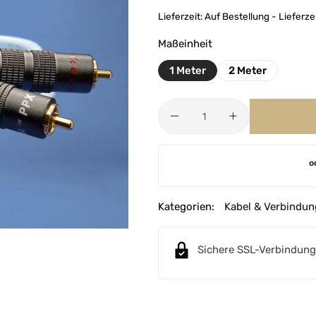
Lieferzeit:
Auf Bestellung - Lieferz
Maßeinheit
1 Meter
2 Meter
A
o
l
t
e
Kategorien:
Kabel & Verbindun
r
n
Sichere SSL-Verbindung
a
t
i
v