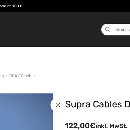
sand ab 100 €
n
Über uns
Events
Testberichte
News
og
RCA / Cinch
Supra Cables D
122,00
€
inkl. MwSt.