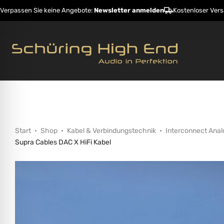
Verpassen Sie keine Angebote:
Newsletter anmelden
Kostenloser Ver
Startseite
Shop
Hersteller
Dienstleistunge
Start
Shop
Kabel & Verbindungstechnik
Interconnect Anal
Supra Cables DAC X HiFi Kabel
ehinderungsmodus