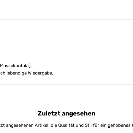
e
:
 Massekontakt).
ich lebendige Wiedergabe.
Zuletzt angesehen
tzt angesehenen Artikel, die Qualität und Stil für ein gehobene