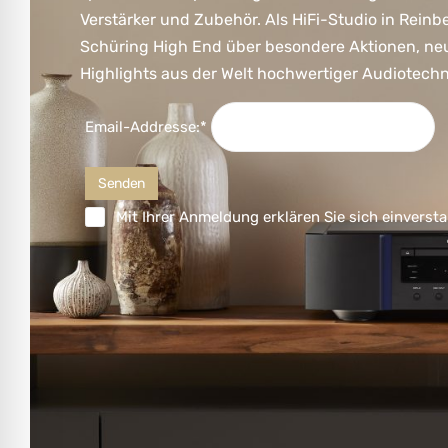
Verstärker und Zubehör. Als HiFi-Studio in Reinb
Schüring High End über besondere Aktionen, ne
Highlights aus der Welt hochwertiger Audiotechn
Email-Addresse:*
Mit Ihrer Anmeldung erklären Sie sich einversta