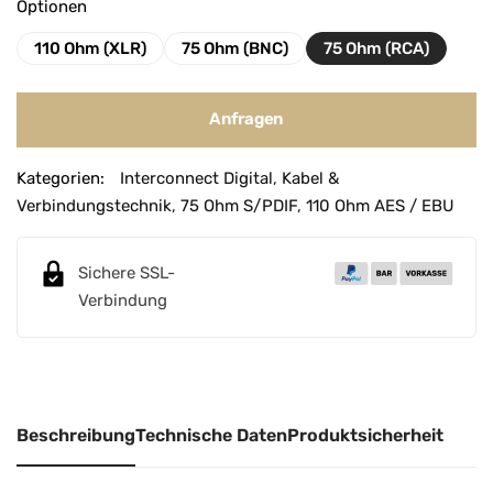
Optionen
110 Ohm (XLR)
75 Ohm (BNC)
75 Ohm (RCA)
Anfragen
A
Kategorien:
Interconnect Digital
,
Kabel &
l
Verbindungstechnik
,
75 Ohm S/PDIF
,
110 Ohm AES / EBU
t
e
r
Sichere SSL-
n
Verbindung
a
t
i
v
Beschreibung
Technische Daten
Produktsicherheit
e
: