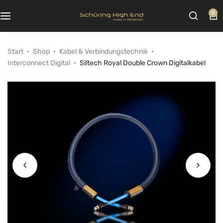
0
Start
Shop
Kabel & Verbindungstechnik
Interconnect Digital
Siltech Royal Double Crown Digitalkabel