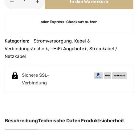
In den Warenkorb
A
oder Express-Checkout nutzen
l
t
e
Kategorien:
Stromversorgung
,
Kabel &
r
Verbindungstechnik
,
+HiFi Angebote+
,
Stromkabel /
n
Netzkabel
a
t
Sichere SSL-
i
Verbindung
v
e
:
Beschreibung
Technische Daten
Produktsicherheit