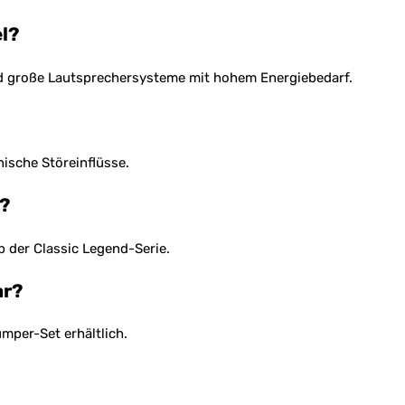
l?
und große Lautsprechersysteme mit hohem Energiebedarf.
ische Störeinflüsse.
e?
b der Classic Legend-Serie.
ar?
mper-Set erhältlich.