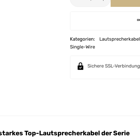
A
o
l
t
e
Kategorien:
Lautsprecherkabel
r
Single-Wire
n
a
Sichere SSL-Verbindung
t
i
v
e
:
starkes Top-Lautsprecherkabel der Serie