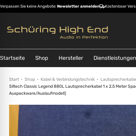
Verpassen Sie keine Angebote:
Newsletter anmelden
Kostenloser Ver
Startseite
Shop
Hersteller
Dienstleistunge
Start
Shop
Kabel & Verbindungstechnik
Lautsprecherkabe
Siltech Classic Legend 880L Lautsprecherkabel 1 x 2,5 Meter Sp
Auspackware/Auslaufmodell)
ehinderungsmodus