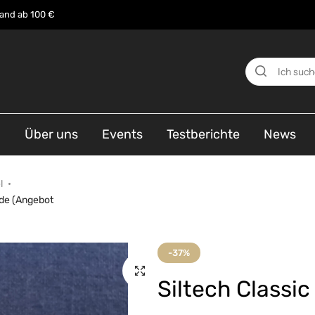
sand ab 100 €
n
Über uns
Events
Testberichte
News
l
ade (Angebot
-37%
Siltech Classi