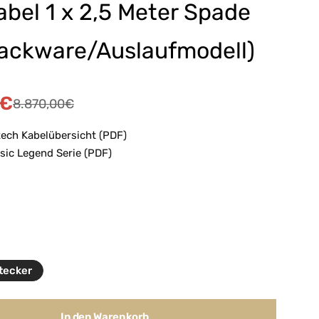
bel 1 x 2,5 Meter Spade
ackware/Auslaufmodell)
€
8.870,00
€
ech Kabelübersicht (PDF)
sic Legend Serie (PDF)
tecker
In den Warenkorb