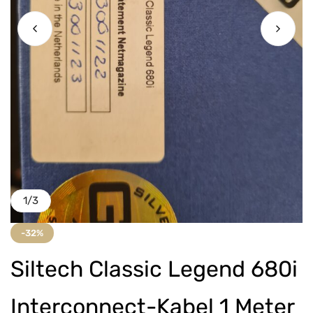
1
/
3
-32%
Siltech Classic Legend 680i
Interconnect-Kabel 1 Meter