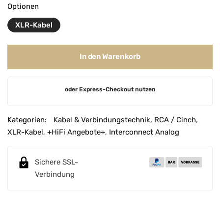
Optionen
XLR-Kabel
In den Warenkorb
A
oder Express-Checkout nutzen
l
t
e
Kategorien:
Kabel & Verbindungstechnik
,
RCA / Cinch
,
r
XLR-Kabel
,
+HiFi Angebote+
,
Interconnect Analog
n
a
Sichere SSL-
t
Verbindung
i
v
e
: