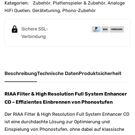
e
Kategorien:
Zubehör
,
Plattenspieler & Zubehör
,
Analoge
r
HiFi Quellen
,
Gerätetuning
,
Phono-Zubehör
n
a
Sichere SSL-
t
Verbindung
i
v
e
:
Beschreibung
Technische Daten
Produktsicherheit
RIAA Filter & High Resolution Full System Enhancer
CD – Effizientes Einbrennen von Phonostufen
Der RIAA Filter & High Resolution Full System Enhancer CD
ist eine durchdachte Lösung zur Optimierung und
Einspielung von Phonostufen, ohne dabei auf klassische