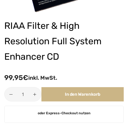
RIAA Filter & High
Resolution Full System
Enhancer CD
99,95
€
inkl. MwSt.
In den Warenkorb
A
oder Express-Checkout nutzen
l
t