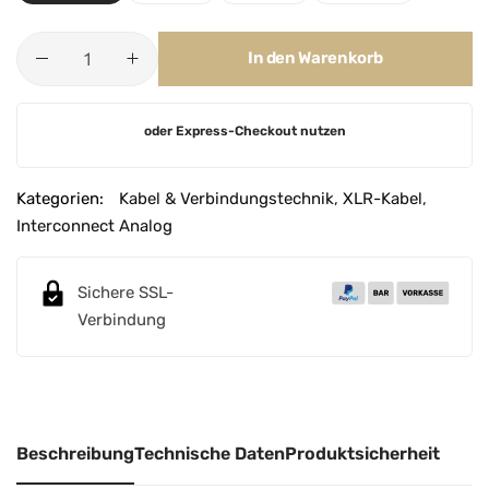
In den Warenkorb
A
oder Express-Checkout nutzen
l
t
e
Kategorien:
Kabel & Verbindungstechnik
,
XLR-Kabel
,
r
Interconnect Analog
n
a
Sichere SSL-
t
Verbindung
i
v
e
:
Beschreibung
Technische Daten
Produktsicherheit