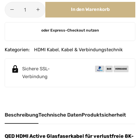
In den Warenkorb
A
oder Express-Checkout nutzen
l
t
e
Kategorien:
HDMI Kabel
,
Kabel & Verbindungstechnik
r
n
Sichere SSL-
a
Verbindung
t
i
v
e
:
Beschreibung
Technische Daten
Produktsicherheit
QED HDMI Active Glasfaserkabel für verlustfreie 8K-