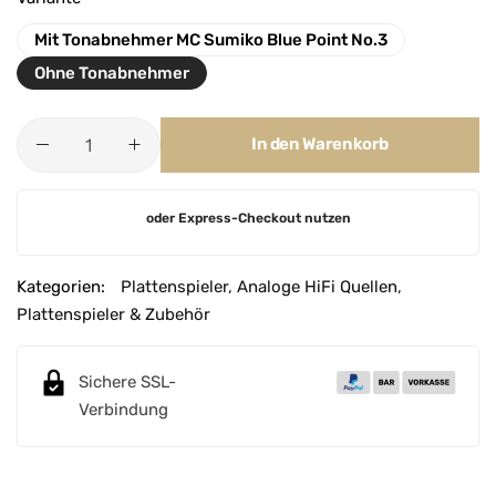
Mit Tonabnehmer MC Sumiko Blue Point No.3
Ohne Tonabnehmer
In den Warenkorb
A
oder Express-Checkout nutzen
l
t
e
Kategorien:
Plattenspieler
,
Analoge HiFi Quellen
,
r
Plattenspieler & Zubehör
n
a
Sichere SSL-
t
Verbindung
i
v
e