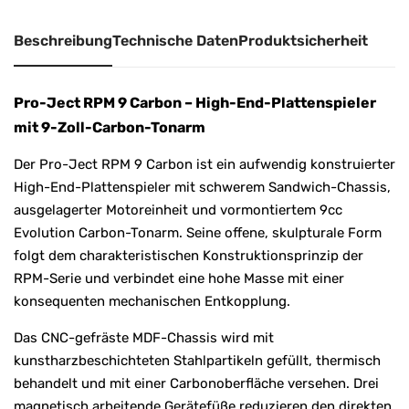
:
Beschreibung
Technische Daten
Produktsicherheit
Pro-Ject RPM 9 Carbon – High-End-Plattenspieler
mit 9-Zoll-Carbon-Tonarm
Der Pro-Ject RPM 9 Carbon ist ein aufwendig konstruierter
High-End-Plattenspieler mit schwerem Sandwich-Chassis,
ausgelagerter Motoreinheit und vormontiertem 9cc
Evolution Carbon-Tonarm. Seine offene, skulpturale Form
folgt dem charakteristischen Konstruktionsprinzip der
RPM-Serie und verbindet eine hohe Masse mit einer
konsequenten mechanischen Entkopplung.
Das CNC-gefräste MDF-Chassis wird mit
kunstharzbeschichteten Stahlpartikeln gefüllt, thermisch
behandelt und mit einer Carbonoberfläche versehen. Drei
magnetisch arbeitende Gerätefüße reduzieren den direkten