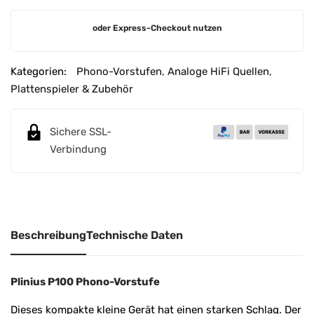
A
oder Express-Checkout nutzen
l
t
e
Kategorien:
Phono-Vorstufen
,
Analoge HiFi Quellen
,
r
Plattenspieler & Zubehör
n
a
Sichere SSL-
t
Verbindung
i
v
e
:
Beschreibung
Technische Daten
Plinius P100 Phono-Vorstufe
Dieses kompakte kleine Gerät hat einen starken Schlag. Der